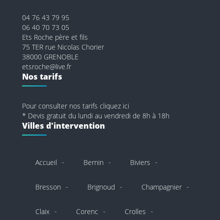
04 76 43 79 95
06 40 70 73 05
Ets Roche père et fils
75 TER rue Nicolas Chorier
38000 GRENOBLE
etsroche@live.fr
Nos tarifs
Pour consulter nos tarifs cliquez ici
* Devis gratuit du lundi au vendredi de 8h à 18h
Villes d'intervention
Accueil
Bernin
Biviers
Bresson
Brignoud
Champagnier
Claix
Corenc
Crolles