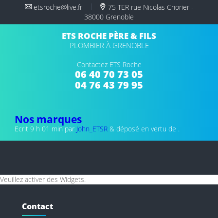
etsroche@live.fr
75 TER rue Nicolas Chorier -
38000 Grenoble
ETS ROCHE PÈRE & FILS
PLOMBIER À GRENOBLE
Contactez ETS Roche
06 40 70 73 05
04 76 43 79 95
Nos marques
Ecrit
9 h 01 min
par
John_ETSR
&
déposé en vertu de .
Veuillez activer des Widgets.
Contact