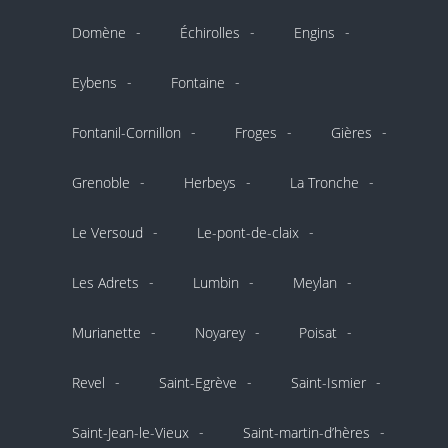
Domène
Échirolles
Engins
Eybens
Fontaine
Fontanil-Cornillon
Froges
Gières
Grenoble
Herbeys
La Tronche
Le Versoud
Le-pont-de-claix
Les Adrets
Lumbin
Meylan
Murianette
Noyarey
Poisat
Revel
Saint-Egrève
Saint-Ismier
Saint-Jean-le-Vieux
Saint-martin-d’hères