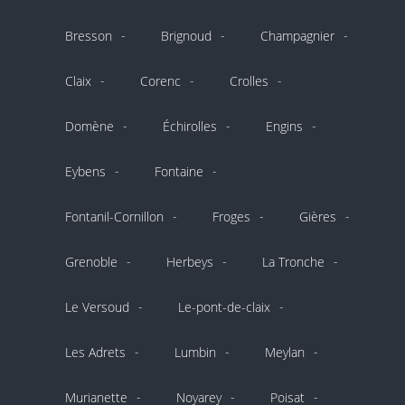
Bresson
Brignoud
Champagnier
Claix
Corenc
Crolles
Domène
Échirolles
Engins
Eybens
Fontaine
Fontanil-Cornillon
Froges
Gières
Grenoble
Herbeys
La Tronche
Le Versoud
Le-pont-de-claix
Les Adrets
Lumbin
Meylan
Murianette
Noyarey
Poisat