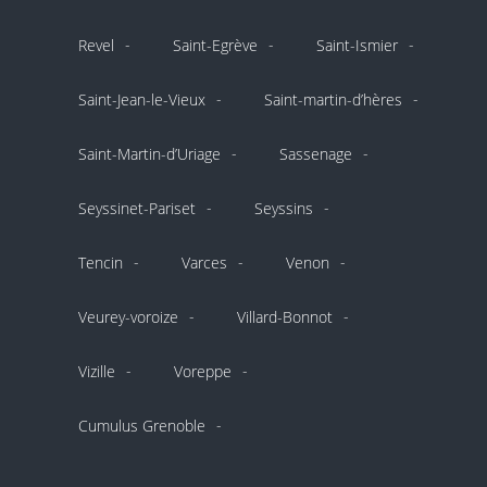
Revel
Saint-Egrève
Saint-Ismier
Saint-Jean-le-Vieux
Saint-martin-d’hères
Saint-Martin-d’Uriage
Sassenage
Seyssinet-Pariset
Seyssins
Tencin
Varces
Venon
Veurey-voroize
Villard-Bonnot
Vizille
Voreppe
Cumulus Grenoble