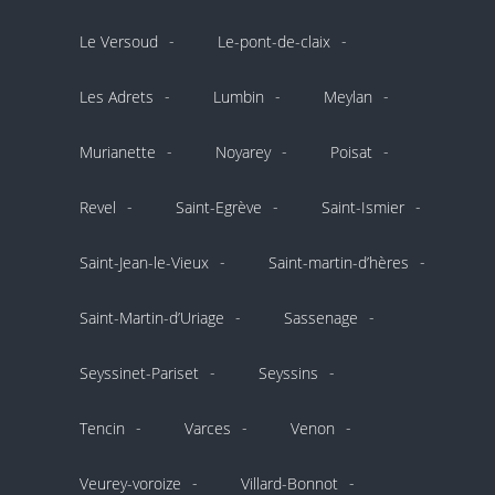
Le Versoud
Le-pont-de-claix
Les Adrets
Lumbin
Meylan
Murianette
Noyarey
Poisat
Revel
Saint-Egrève
Saint-Ismier
Saint-Jean-le-Vieux
Saint-martin-d’hères
Saint-Martin-d’Uriage
Sassenage
Seyssinet-Pariset
Seyssins
Tencin
Varces
Venon
Veurey-voroize
Villard-Bonnot