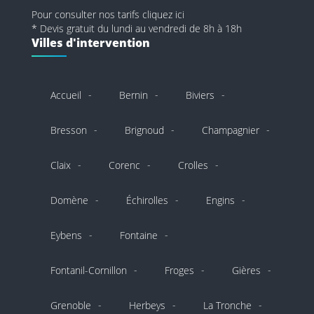
Pour consulter nos tarifs cliquez ici
* Devis gratuit du lundi au vendredi de 8h à 18h
Villes d'intervention
Accueil
Bernin
Biviers
Bresson
Brignoud
Champagnier
Claix
Corenc
Crolles
Domène
Échirolles
Engins
Eybens
Fontaine
Fontanil-Cornillon
Froges
Gières
Grenoble
Herbeys
La Tronche