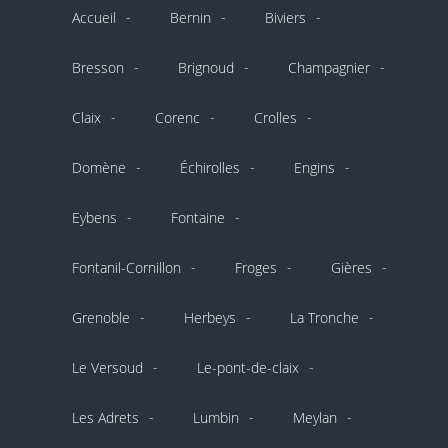
Accueil
Bernin
Biviers
Bresson
Brignoud
Champagnier
Claix
Corenc
Crolles
Domène
Échirolles
Engins
Eybens
Fontaine
Fontanil-Cornillon
Froges
Gières
Grenoble
Herbeys
La Tronche
Le Versoud
Le-pont-de-claix
Les Adrets
Lumbin
Meylan