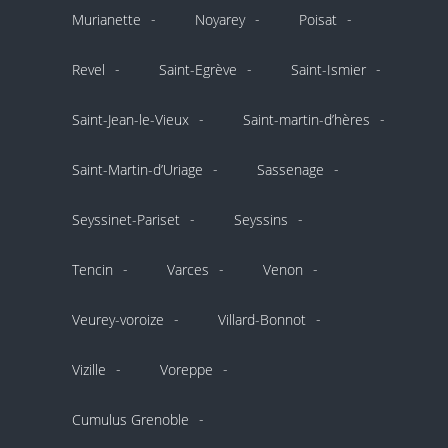
Murianette
Noyarey
Poisat
Revel
Saint-Egrève
Saint-Ismier
Saint-Jean-le-Vieux
Saint-martin-d’hères
Saint-Martin-d’Uriage
Sassenage
Seyssinet-Pariset
Seyssins
Tencin
Varces
Venon
Veurey-voroize
Villard-Bonnot
Vizille
Voreppe
Cumulus Grenoble