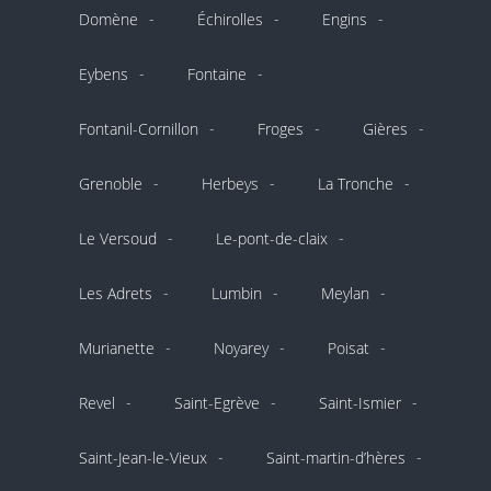
Domène
Échirolles
Engins
Eybens
Fontaine
Fontanil-Cornillon
Froges
Gières
Grenoble
Herbeys
La Tronche
Le Versoud
Le-pont-de-claix
Les Adrets
Lumbin
Meylan
Murianette
Noyarey
Poisat
Revel
Saint-Egrève
Saint-Ismier
Saint-Jean-le-Vieux
Saint-martin-d’hères